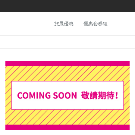
旅展優惠
優惠套券組